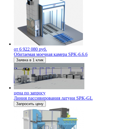
от 6 922 080 руб.
Обитаемая моечная камера SPK-6.6.6
Заявка в 1 клик
цена по запросу
Линия пассивирования латуни SPK-GL
Запросить цену