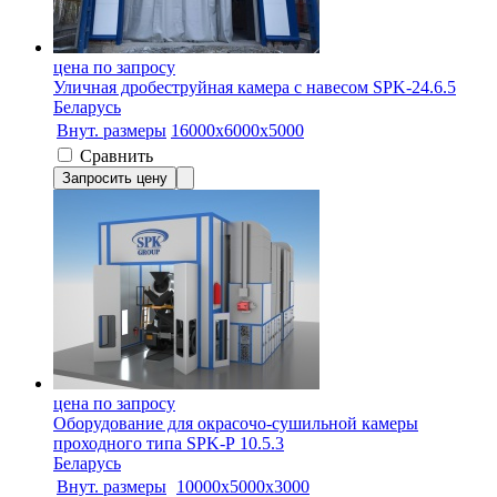
цена по запросу
Уличная дробеструйная камера с навесом SPK-24.6.5
Беларусь
Внут. размеры
16000х6000х5000
Сравнить
Запросить цену
цена по запросу
Оборудование для окрасочо-сушильной камеры
проходного типа SPK-Р 10.5.3
Беларусь
Внут. размеры
10000х5000х3000