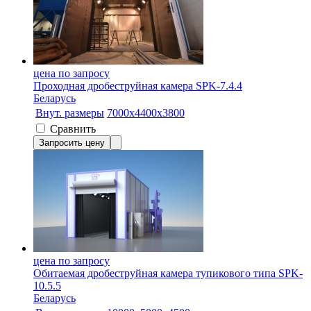
цена по запросу
Проходная дробеструйная камера SPK-7.4.4
Беларусь
Внут. размеры
7000х4400х3800
Сравнить
Запросить цену
цена по запросу
Обитаемая дробеструйная камера тупикового типа SPK-
10.5.5
Беларусь