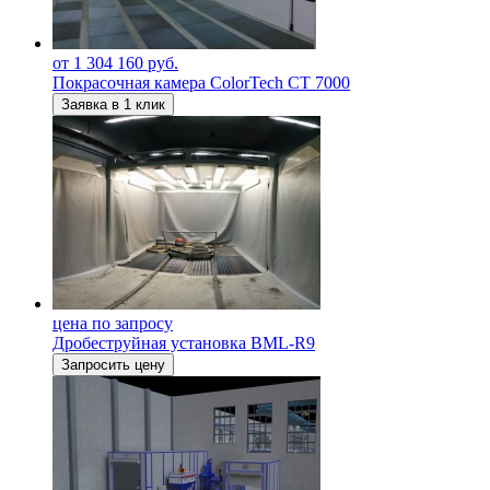
от 1 304 160 руб.
Покрасочная камера ColorTech CT 7000
Заявка в 1 клик
цена по запросу
Дробеструйная установка BML-R9
Запросить цену