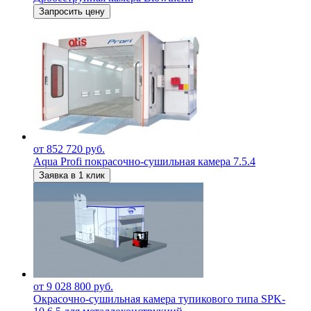
Запросить цену
от 852 720 руб.
Aqua Profi покрасочно-сушильная камера 7.5.4
Заявка в 1 клик
от 9 028 800 руб.
Окрасочно-сушильная камера тупикового типа SPK-