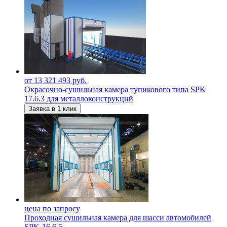
от 13 321 493 руб.
Окрасочно-сушильная камера тупикового типа SPK
17.6.3 для металлоконструкций
Заявка в 1 клик
цена по запросу
Проходная сушильная камера для шасси автомобилей
SPK-16.6.5