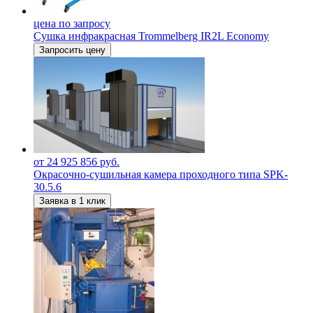
цена по запросу
Сушка инфракрасная Trommelberg IR2L Economy
Запросить цену
от 24 925 856 руб.
Окрасочно-сушильная камера проходного типа SPK-
30.5.6
Заявка в 1 клик