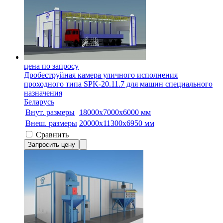
цена по запросу
Дробеструйная камера уличного исполнения
проходного типа SPK-20.11.7 для машин специального
назначения
Беларусь
Внут. размеры
18000x7000x6000 мм
Внеш. размеры
20000x11300x6950 мм
Сравнить
Запросить цену