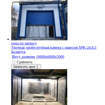
цена по запросу
Уличная дробеструйная камера с навесом SPK-24.6.5
Беларусь
Внут. размеры
16000х6000х5000
Сравнить
Запросить цену