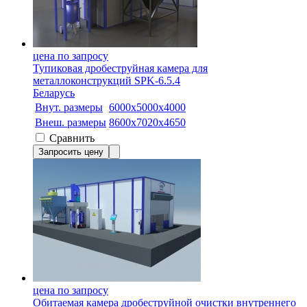
цена по запросу
Тупиковая дробеструйная камера для
металлоконструкций SPK-6.5.4
Беларусь
Внут. размеры
6000х5000х4000
Внеш. размеры
8600х7020х4650
Сравнить
Запросить цену
цена по запросу
Обитаемая камера дробеструйной очистки внутреннего