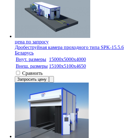
цена по запросу
Дробеструйная камера проходного типа SPK-15.5.6
Беларусь
Внут. размеры
15000x5000x4000
Внеш. размеры
15100x5100x4650
Сравнить
Запросить цену