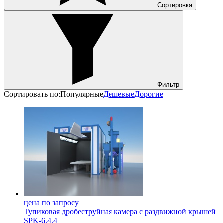
Сортировка
Фильтр
Сортировать по:
Популярные
Дешевые
Дорогие
цена по запросу
Тупиковая дробеструйная камера с раздвижной крышей
SPK-6.4.4