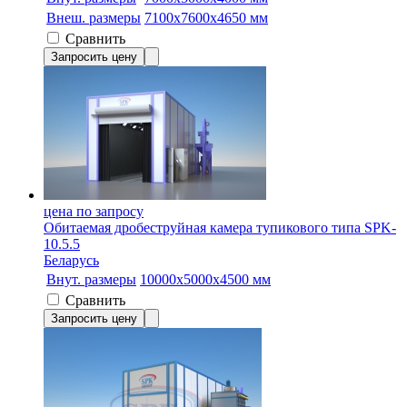
Внеш. размеры
7100х7600х4650 мм
Сравнить
Запросить цену
цена по запросу
Обитаемая дробеструйная камера тупикового типа SPK-
10.5.5
Беларусь
Внут. размеры
10000х5000х4500 мм
Сравнить
Запросить цену