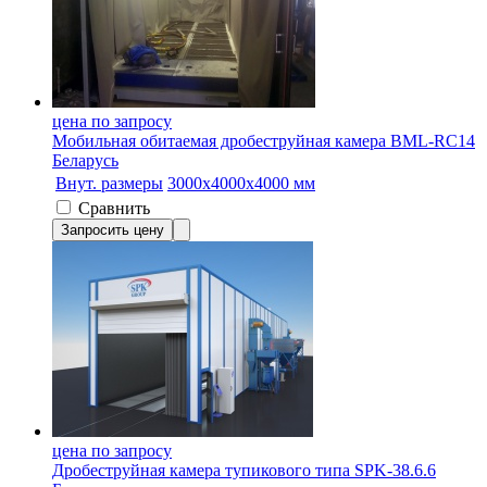
цена по запросу
Мобильная обитаемая дробеструйная камера BML-RC14
Беларусь
Внут. размеры
3000х4000х4000 мм
Сравнить
Запросить цену
цена по запросу
Дробеструйная камера тупикового типа SPK-38.6.6