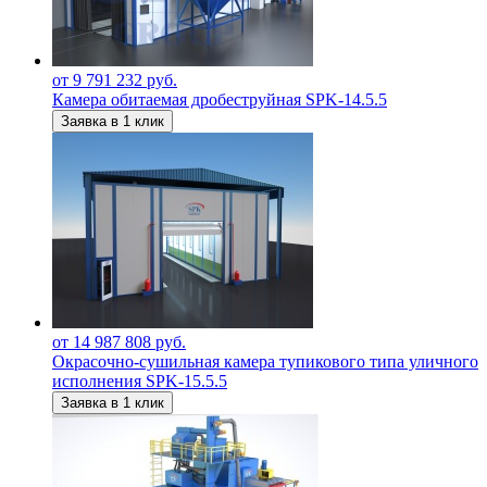
от 9 791 232 руб.
Камера обитаемая дробеструйная SPK-14.5.5
Заявка в 1 клик
от 14 987 808 руб.
Окрасочно-сушильная камера тупикового типа уличного
исполнения SPK-15.5.5
Заявка в 1 клик