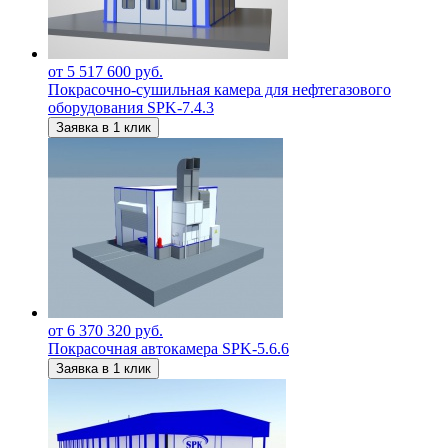
от 5 517 600 руб.
Покрасочно-сушильная камера для нефтегазового
оборудования SPK-7.4.3
Заявка в 1 клик
от 6 370 320 руб.
Покрасочная автокамера SPK-5.6.6
Заявка в 1 клик