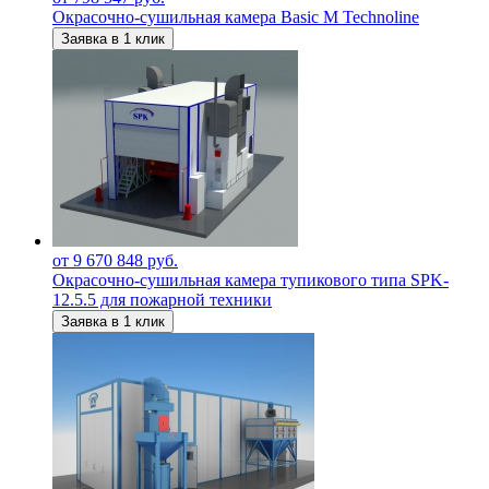
Окрасочно-сушильная камера Basic M Technoline
Заявка в 1 клик
от 9 670 848 руб.
Окрасочно-сушильная камера тупикового типа SPK-
12.5.5 для пожарной техники
Заявка в 1 клик