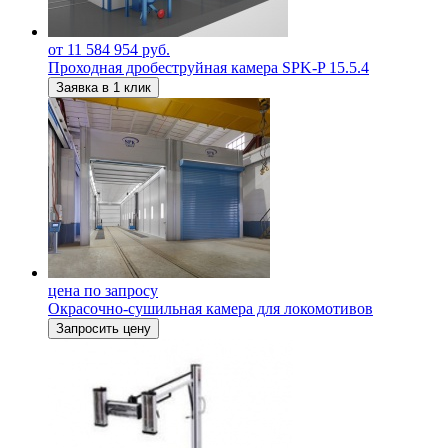
от 11 584 954 руб.
Проходная дробеструйная камера SPK-P 15.5.4
Заявка в 1 клик
цена по запросу
Окрасочно-сушильная камера для локомотивов
Запросить цену