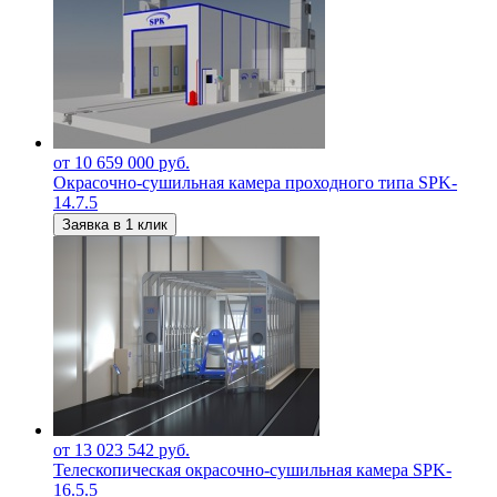
от 10 659 000 руб.
Окрасочно-сушильная камера проходного типа SPK-
14.7.5
Заявка в 1 клик
от 13 023 542 руб.
Телескопическая окрасочно-сушильная камера SPK-
16.5.5