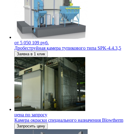
от 5 050 109 руб.
Дробеструйная камера тупикового типа SPK-4.4.3,5
Заявка в 1 клик
цена по запросу
Камера окраски специального назначения Blowtherm
Запросить цену