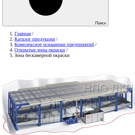
Поиск
Главная
/
Каталог продукции
/
Комплексное оснащение предприятий
/
Открытые зоны окраски
/
Зона бескамерной окраски