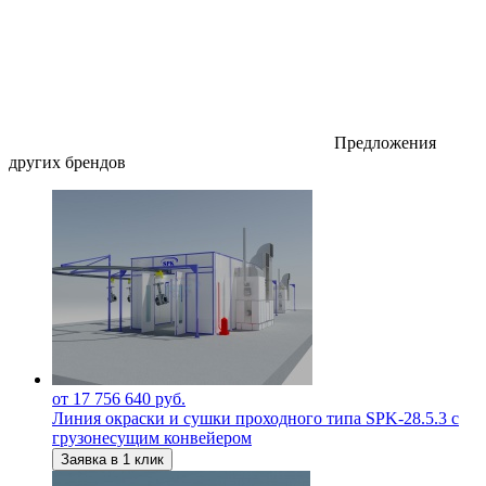
Предложения
других брендов
от 17 756 640 руб.
Линия окраски и сушки проходного типа SPK-28.5.3 с
грузонесущим конвейером
Заявка в 1 клик