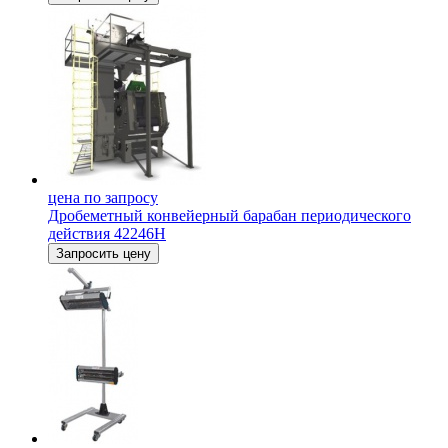
цена по запросу
Дробеметный конвейерный барабан периодического
действия 42246Н
Запросить цену