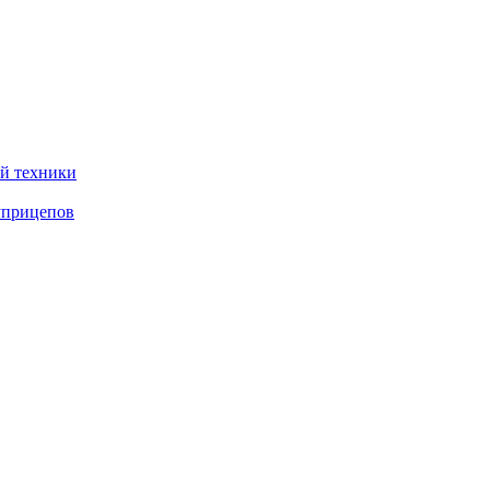
ой техники
уприцепов