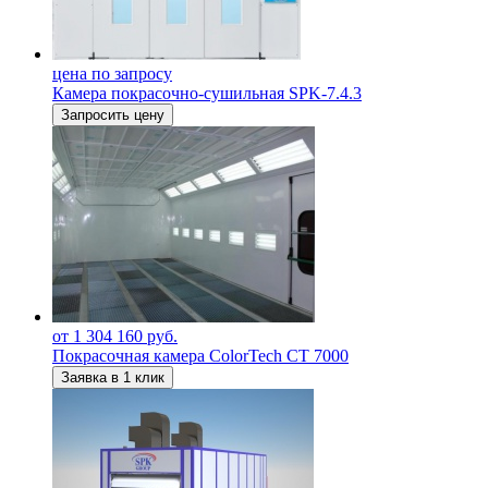
цена по запросу
Камера покрасочно-сушильная SPK-7.4.3
Запросить цену
от 1 304 160 руб.
Покрасочная камера ColorTech CT 7000
Заявка в 1 клик