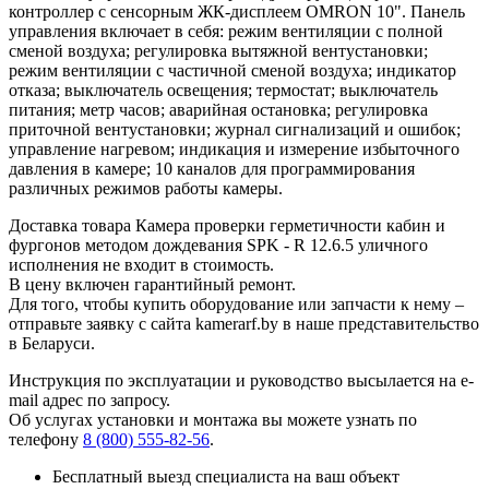
контроллер с сенсорным ЖК-дисплеем OMRON 10". Панель
управления включает в себя: режим вентиляции с полной
сменой воздуха; регулировка вытяжной вентустановки;
режим вентиляции с частичной сменой воздуха; индикатор
отказа; выключатель освещения; термостат; выключатель
питания; метр часов; аварийная остановка; регулировка
приточной вентустановки; журнал сигнализаций и ошибок;
управление нагревом; индикация и измерение избыточного
давления в камере; 10 каналов для программирования
различных режимов работы камеры.
Доставка товара Камера проверки герметичности кабин и
фургонов методом дождевания SPK ‐ R 12.6.5 уличного
исполнения не входит в стоимость.
В цену включен гарантийный ремонт.
Для того, чтобы купить оборудование или запчасти к нему –
отправьте заявку с сайта kamerarf.by в наше представительство
в Беларуси.
Инструкция по эксплуатации и руководство высылается на e-
mail адрес по запросу.
Об услугах установки и монтажа вы можете узнать по
телефону
8 (800) 555-82-56
.
Бесплатный выезд специалиста на ваш объект