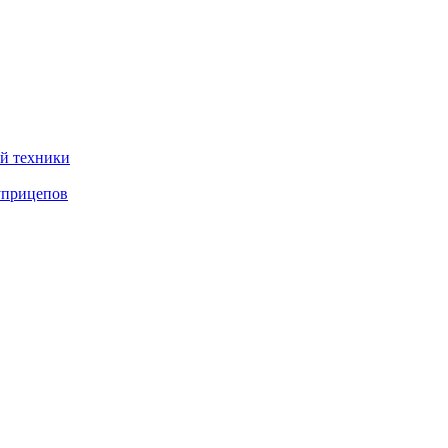
ой техники
уприцепов