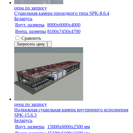
цена по запросу
Сушильная камера проходного типа SPK-8.6.4
Беларусь
Внут. размеры
8000х6000х4000
Внеш. размеры
8100x7450x4700
Сравнить
Запросить цену
цена по запросу
Надвижная сушильная камера внутреннего исполнения
SPK-15.6.3
Беларусь
Внут. размеры
15000х6000х2500 мм