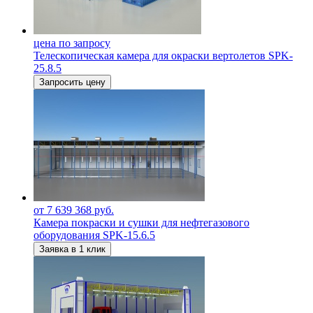
цена по запросу
Телескопическая камера для окраски вертолетов SPK-
25.8.5
Запросить цену
от 7 639 368 руб.
Камера покраски и сушки для нефтегазового
оборудования SPK-15.6.5
Заявка в 1 клик