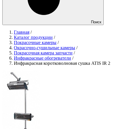
Поиск
Главная
/
Каталог продукции
/
Покрасочные камеры
/
Окрасочно-сушильные камеры
/
Покрасочная камера запчасти
/
Инфракрасные обогреватели
/
Инфракрасная коротковолновая сушка ATIS IR 2