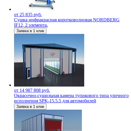
от 25 835 руб.
Сушка инфракрасная коротковолновая NORDBERG
IF12, 2 элемента.
Заявка в 1 клик
от 14 987 808 руб.
Окрасочно-сушильная камера тупикового типа уличного
исполнения SPK-15.5.5 для автомобилей
Заявка в 1 клик